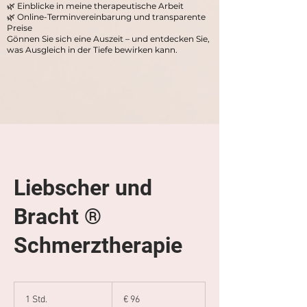
🌿 Einblicke in meine therapeutische Arbeit
🌿 Online-Terminvereinbarung und transparente
Preise
Gönnen Sie sich eine Auszeit – und entdecken Sie,
was Ausgleich in der Tiefe bewirken kann.
Liebscher und
Bracht ®
Schmerztherapie
96
Euro
1 Std.
1
€ 96