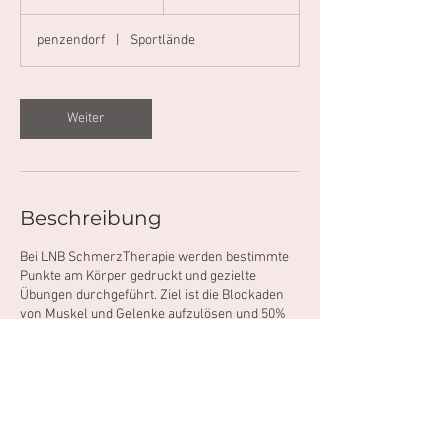
S
t
penzendorf
|
Sportlände
d
Weiter
Beschreibung
Bei LNB SchmerzTherapie werden bestimmte
Punkte am Körper gedruckt und gezielte
Übungen durchgeführt. Ziel ist die Blockaden
von Muskel und Gelenke aufzulösen und 50%
Besserung innerhalb einen Sitzung erreichen.
Kontaktangaben