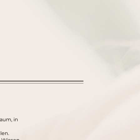
Raum, in
len.