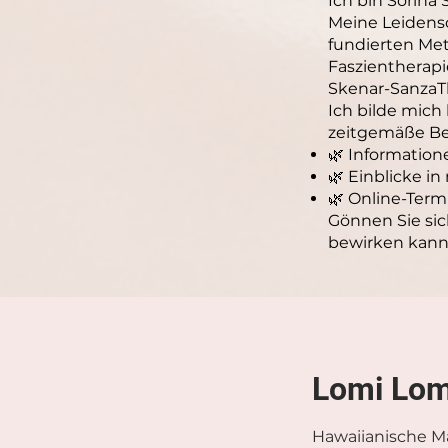
Ich bin Sorina
Meine Leidensc
fundierten Met
Faszientherap
Skenar-SanzaT
Ich bilde mich
zeitgemäße Be
🌿 Informatio
🌿 Einblicke i
🌿 Online-Term
Gönnen Sie sic
bewirken kann
Lomi Lom
Hawaiianische M