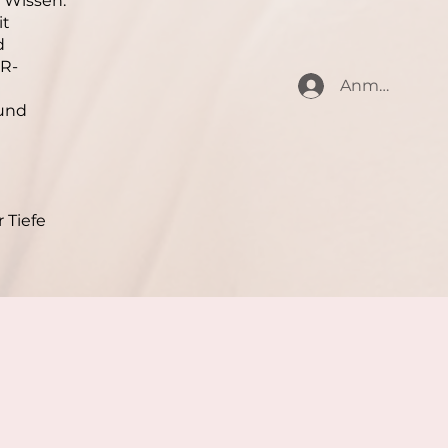
m Wissen.
it
d
R-
Anmelden
 und
 Tiefe