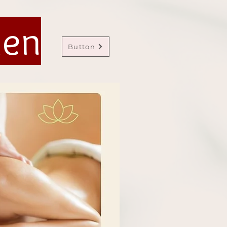
men
Button