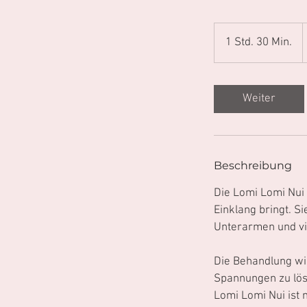
1
E
1 Std. 30 Min.
1
S
t
d
Weiter
3
0
M
i
Beschreibung
n
Die Lomi Lomi Nui 
.
Einklang bringt. S
Unterarmen und vi
Die Behandlung wir
Spannungen zu lös
Lomi Lomi Nui ist 