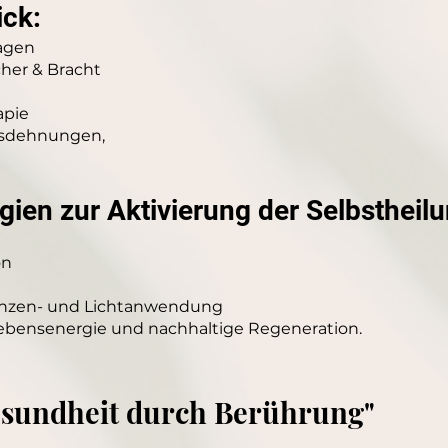
ick:
agen
her & Bracht
apie
ssdehnungen,
en zur Aktivierung der Selbstheilu
e
on
enzen- und Lichtanwendung
Lebensenergie und nachhaltige Regeneration.
sundheit durch Berührung"