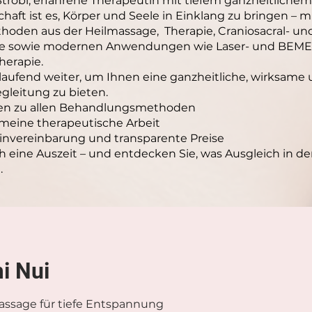
 Strobl, erfahrene Therapeutin mit tiefem ganzheitliche
haft ist es, Körper und Seele in Einklang zu bringen – m
hoden aus der Heilmassage, Therapie, Craniosacral- un
ie sowie modernen Anwendungen wie Laser- und BEME
herapie.
 laufend weiter, um Ihnen eine ganzheitliche, wirksame
gleitung zu bieten.
nen zu allen Behandlungsmethoden
n meine therapeutische Arbeit
invereinbarung und transparente Preise
h eine Auszeit – und entdecken Sie, was Ausgleich in der
.
i Nui
assage für tiefe Entspannung