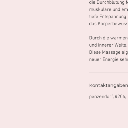
die Durchblutung f
muskuläre und emo
tiefe Entspannung
das Körperbewusst
Durch die warmen Ö
und innerer Weite.
Diese Massage eign
neuer Energie seh
Kontaktangabe
penzendorf, #204,