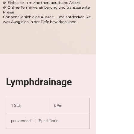
🌿 Einblicke in meine therapeutische Arbeit
🌿 Online-Terminvereinbarung und transparente
Preise
Gönnen Sie sich eine Auszeit – und entdecken Sie,
was Ausgleich in der Tiefe bewirken kann.
Lymphdrainage
96
Euro
1 Std.
1
€ 96
S
t
penzendorf
|
Sportlände
d